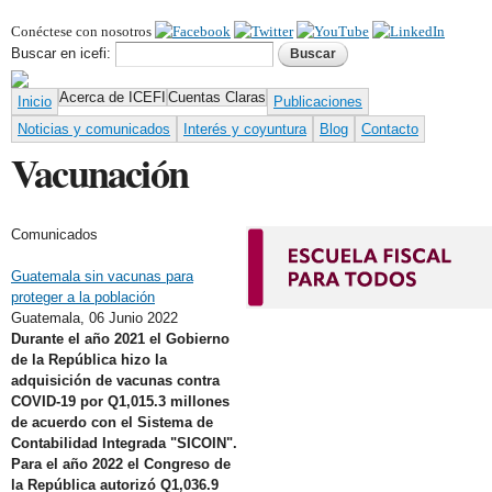
Pasar al
Conéctese con nosotros
contenido
Formulario de búsqueda
Buscar
principal
Buscar en icefi:
Acerca de ICEFI
Cuentas Claras
Inicio
Publicaciones
Noticias y comunicados
Interés y coyuntura
Blog
Contacto
Vacunación
Comunicados
Guatemala sin vacunas para
proteger a la población
Guatemala,
06 Junio 2022
Durante el año 2021 el Gobierno
de la República hizo la
adquisición de vacunas contra
COVID-19 por Q1,015.3 millones
de acuerdo con el Sistema de
Contabilidad Integrada "SICOIN".
Para el año 2022 el Congreso de
la República autorizó Q1,036.9