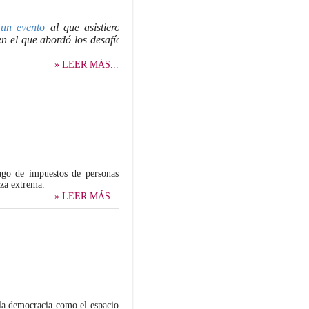
ó
un evento
al que asistieron
 en el que abordó los desafíos
» LEER MÁS...
ago de impuestos de personas
eza extrema.
» LEER MÁS...
 la democracia como el espacio