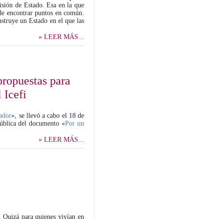
visión de Estado. Esa en la que
s de encontrar puntos en común.
nstruye un Estado en el que las
» LEER MÁS...
 propuestas para
 Icefi
vador
», se llevó a cabo el 18 de
 pública del documento «
Por un
» LEER MÁS...
. Quizá para quienes vivían en