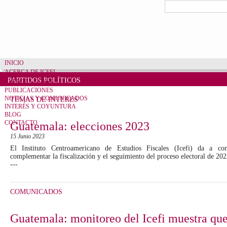
Pasar al contenido principal
Formulario de bú
Buscar
INICIO
ACERCA DE ICEFI
PARTIDOS POLÍTICOS
CUENTAS CLARAS
PUBLICACIONES
NOTICIAS Y COMUNICADOS
TEMAS DE INTERÉS
INTERÉS Y COYUNTURA
BLOG
CONTACTO
Guatemala: elecciones 2023
15 Junio 2023
El Instituto Centroamericano de Estudios Fiscales (Icefi) da a co
complementar la fiscalización y el seguimiento del proceso electoral de 20
---
COMUNICADOS
Guatemala: monitoreo del Icefi muestra que,