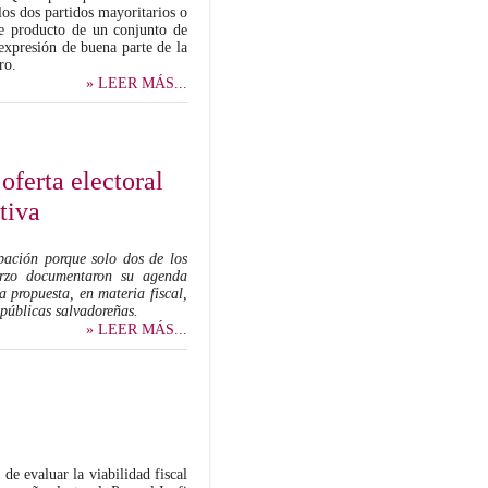
los dos partidos mayoritarios o
ue producto de un conjunto de
 expresión de buena parte de la
ro.
» LEER MÁS...
 oferta electoral
tiva
upación porque solo dos de los
marzo documentaron su agenda
a propuesta, en materia fiscal,
 públicas salvadoreñas.
» LEER MÁS...
 de evaluar la viabilidad fiscal