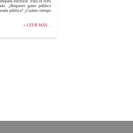
ampaña electoral. Para el Icefi
ndo: ¿Requiere gasto público
 deuda pública? ¿Cuánto tiempo
» LEER MÁS...