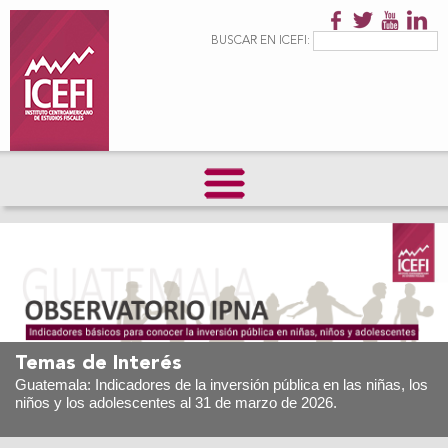
Pasar al
contenido
Formulario de
Buscar
BUSCAR EN ICEFI:
principal
búsqueda
Temas de Interés
Guatemala: Indicadores de la inversión pública en las niñas, los
niños y los adolescentes al 31 de marzo de 2026.