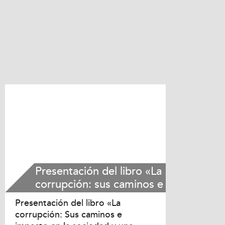
Páginas
Presentación del libro «La
corrupción: sus caminos e
impacto en la sociedad y
Presentación del libro «La
una agenda para
corrupción: Sus caminos e
enfrentarla en el Triángulo