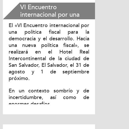
VI Encuentro
internacional por una
política fiscal para la
El «VI Encuentro internacional por
democracia y el
una política fiscal para la
desarrollo. Hacia una
democracia y el desarrollo. Hacia
nueva política fiscal
una nueva política fiscal», se
realizará en el Hotel Real
Intercontinental de la ciudad de
San Salvador, El Salvador, el 31 de
agosto y 1 de septiembre
próximo.
En un contexto sombrío y de
incertidumbre, así como de
enormes desafíos...