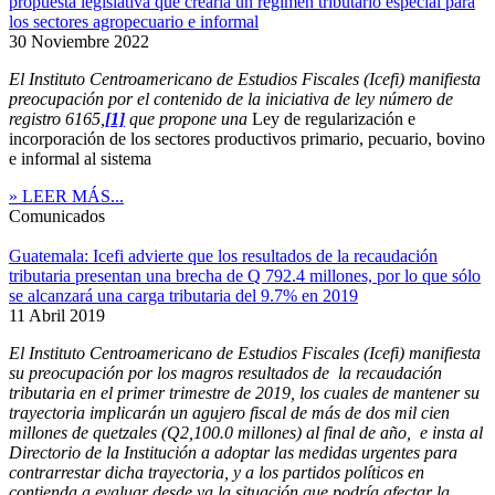
propuesta legislativa que crearía un régimen tributario especial para
los sectores agropecuario e informal
30 Noviembre 2022
El Instituto Centroamericano de Estudios Fiscales (Icefi) manifiesta
preocupación por el contenido de la iniciativa de ley número de
registro 6165,
[1]
que propone una
Ley de regularización e
incorporación de los sectores productivos primario, pecuario, bovino
e informal al sistema
» LEER MÁS...
Comunicados
Guatemala: Icefi advierte que los resultados de la recaudación
tributaria presentan una brecha de Q 792.4 millones, por lo que sólo
se alcanzará una carga tributaria del 9.7% en 2019
11 Abril 2019
El Instituto Centroamericano de Estudios Fiscales (Icefi) manifiesta
su preocupación por los magros resultados de la recaudación
tributaria en el primer trimestre de 2019, los cuales de mantener su
trayectoria implicarán un agujero fiscal de más de dos mil cien
millones de quetzales (Q2,100.0 millones) al final de año, e insta al
Directorio de la Institución a adoptar las medidas urgentes para
contrarrestar dicha trayectoria, y a los partidos políticos en
contienda a evaluar desde ya la situación que podría afectar la