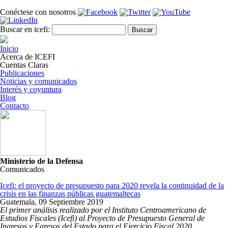
Pasar al contenido principal
Conéctese con nosotros
Formulario de búsqueda
Buscar
Buscar en icefi:
Inicio
Acerca de ICEFI
Cuentas Claras
Publicaciones
Noticias y comunicados
Interés y coyuntura
Blog
Contacto
Ministerio de la Defensa
Comunicados
Icefi: el proyecto de presupuesto para 2020 revela la continuidad de la
crisis en las finanzas públicas guatemaltecas
Guatemala,
09 Septiembre 2019
El primer análisis realizado por el Instituto Centroamericano de
Estudios Fiscales (Icefi) al Proyecto de Presupuesto General de
Ingresos y Egresos del Estado para el Ejercicio Fiscal 2020