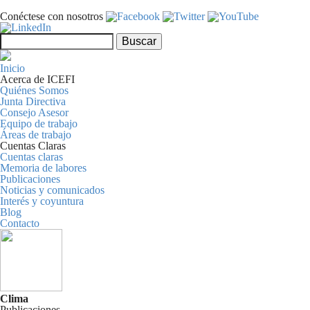
Pasar al contenido principal
Conéctese con nosotros
Formulario de búsqueda
Buscar
Inicio
Acerca de ICEFI
Quiénes Somos
Junta Directiva
Consejo Asesor
Equipo de trabajo
Áreas de trabajo
Cuentas Claras
Cuentas claras
Memoria de labores
Publicaciones
Noticias y comunicados
Interés y coyuntura
Blog
Contacto
Clima
Publicaciones