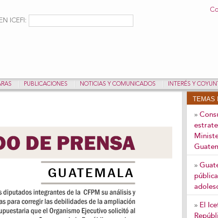
Pasar al
Co
contenido
ulario de búsqueda
Buscar
N ICEFI:
principal
ARAS
PUBLICACIONES
NOTICIAS Y COMUNICADOS
INTERÉS Y COYU
TEMAS 
Consu
»
estrate
Ministe
Guate
Guate
»
pública
adoles
El Ic
»
Repúbli