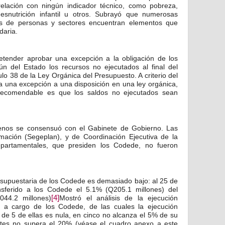
rrelación con ningún indicador técnico, como pobreza,
desnutrición infantil u otros. Subrayó que numerosas
es de personas y sectores encuentran elementos que
daria.
retender aprobar una excepción a la obligación de los
 del Estado los recursos no ejecutados al final del
ulo 38 de la Ley Orgánica del Presupuesto. A criterio del
fica una excepción a una disposición en una ley orgánica,
 recomendable es que los saldos no ejecutados sean
menos se consensuó con el Gabinete de Gobierno. Las
amación (Segeplan), y de Coordinación Ejecutiva de la
epartamentales, que presiden los Codede, no fueron
presupuestaria de los Codede es demasiado bajo: al 25 de
ansferido a los Codede el 5.1% (Q205.1 millones) del
044.2 millones)
[4]
Mostró el análisis de la ejecución
s a cargo de los Codede, de las cuales la ejecución
 de 5 de ellas es nula, en cinco no alcanza el 5% de su
antes no supera el 20% (véase el cuadro anexo a este