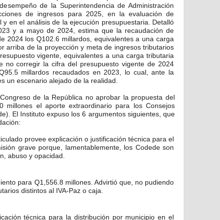
l desempeño de la Superintendencia de Administración
yecciones de ingresos para 2025, en la evaluación de
l y en el análisis de la ejecución presupuestaria. Detalló
023 y a mayo de 2024, estima que la recaudación de
l de 2024 los Q102.6 millardos, equivalentes a una carga
or arriba de la proyección y meta de ingresos tributarios
resupuesto vigente, equivalentes a una carga tributaria
e no corregir la cifra del presupuesto vigente de 2024
Q95.5 millardos recaudados en 2023, lo cual, ante la
es un escenario alejado de la realidad.
l Congreso de la República no aprobar la propuesta del
 millones el aporte extraordinario para los Consejos
). El Instituto expuso los 6 argumentos siguientes, que
dación:
ticulado provee explicación o justificación técnica para el
misión grave porque, lamentablemente, los Codede son
ón, abuso y opacidad.
miento para Q1,556.8 millones. Advirtió que, no pudiendo
tarios distintos al IVA-Paz o caja.
icación técnica para la distribución por municipio en el