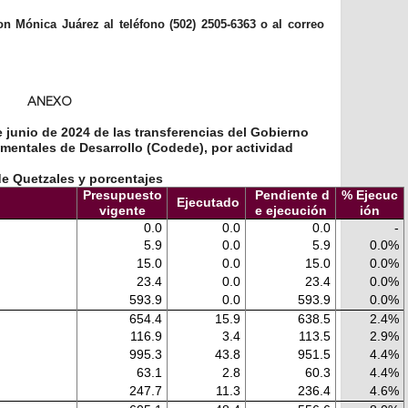
 Mónica Juárez al teléfono (502) 2505-6363 o al correo
ANEXO
 junio de 2024 de las transferencias del Gobierno
mentales de Desarrollo (Codede), por actividad
de Quetzales y porcentajes
Presupuesto
Pendiente d
% Ejecuc
Ejecutado
vigente
e ejecución
ión
0.0
0.0
0.0
-
5.9
0.0
5.9
0.0%
15.0
0.0
15.0
0.0%
23.4
0.0
23.4
0.0%
593.9
0.0
593.9
0.0%
654.4
15.9
638.5
2.4%
116.9
3.4
113.5
2.9%
995.3
43.8
951.5
4.4%
63.1
2.8
60.3
4.4%
247.7
11.3
236.4
4.6%