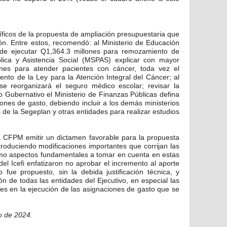
ficos de la propuesta de ampliación presupuestaria que
ión. Entre estos, recomendó: al Ministerio de Educación
 de ejecutar Q1,364.3 millones para remozamiento de
blica y Asistencia Social (MSPAS) explicar con mayor
ones para atender pacientes con cáncer, toda vez el
ento de la Ley para la Atención Integral del Cáncer; al
 reorganizará el seguro médico escolar; revisar la
 Gubernativo el Ministerio de Finanzas Públicas defina
ciones de gasto, debiendo incluir a los demás ministerios
s de la Segeplan y otras entidades para realizar estudios
la CFPM emitir un dictamen favorable para la propuesta
troduciendo modificaciones importantes que corrijan las
omo aspectos fundamentales a tomar en cuenta en estas
el Icefi enfatizaron no aprobar el incremento al aporte
 fue propuesto, sin la debida justificación técnica, y
ión de todas las entidades del Ejecutivo, en especial las
es en la ejecución de las asignaciones de gasto que se
o de 2024.