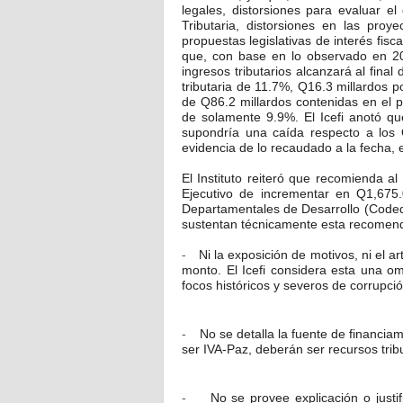
legales, distorsiones para evaluar e
Tributaria, distorsiones en las pro
propuestas legislativas de interés fisca
que, con base en lo observado en 2
ingresos tributarios alcanzará al fina
tributaria de 11.7%, Q16.3 millardos p
de
Q86.2 millardos contenidas en el p
de solamente 9.9%. El Icefi anotó qu
supondría una caída respecto a los 
evidencia de lo recaudado a la fecha, 
El Instituto reiteró que recomienda a
Ejecutivo de incrementar en
Q1,675.0
Departamentales de Desarrollo (Codede
sustentan técnicamente esta recomen
Ni la exposición de motivos, ni el ar
-
monto. El Icefi considera esta una o
focos históricos y severos de corrupci
No se detalla la fuente de financia
-
ser IVA-Paz, deberán ser recursos tribu
No se provee explicación o justif
-