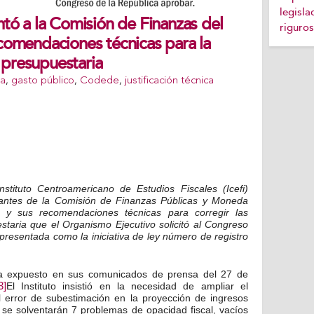
legisla
ntó a la Comisión de Finanzas del
riguros
ecomendaciones técnicas para la
 presupuestaria
la
,
gasto público
,
Codede
,
justificación técnica
stituto Centroamericano de Estudios Fiscales (Icefi)
grantes de la Comisión de Finanzas Públicas y Moneda
y sus recomendaciones técnicas para corregir las
staria que el Organismo Ejecutivo solicitó al Congreso
presentada como la iniciativa de ley número de registro
o ya expuesto en sus comunicados de prensa del 27 de
3]
El Instituto insistió en la necesidad de ampliar el
l error de subestimación en la proyección de ingresos
no se solventarán 7 problemas de opacidad fiscal, vacíos