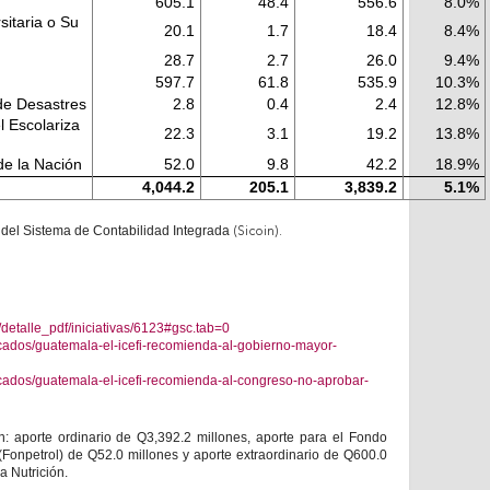
605.1
48.4
556.6
8.0%
sitaria o Su
20.1
1.7
18.4
8.4%
28.7
2.7
26.0
9.4%
597.7
61.8
535.9
10.3%
de Desastres
2.8
0.4
2.4
12.8%
l Escolariza
22.3
3.1
19.2
13.8%
de la Nación
52.0
9.8
42.2
18.9%
4,044.2
205.1
3,839.2
5.1%
s del Sistema de Contabilidad Integrada
(Sicoin).
/detalle_pdf/iniciativas/6123#gsc.tab=0
icados/guatemala-el-icefi-recomienda-al-gobierno-mayor-
icados/guatemala-el-icefi-recomienda-al-congreso-no-aprobar-
n: aporte ordinario de Q3,392.2 millones, aporte para el Fondo
Fonpetrol) de Q52.0 millones y aporte extraordinario de Q600.0
a Nutrición.