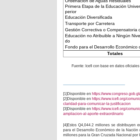
Ordenación de Aguas Residuales
Primera Etapa de la Educación Univer
perior
Educación Diversificada
Transporte por Carretera
Gestión Correctiva o Compensatoria 
Educación no Atribuible a Ningún Nive
do
Fondo para el Desarrollo Económico 
Totales
Fuente: Icefi con base en datos oficiale
[1]
Disponible en
https://www.congreso.gob.gt
[2]
Disponible en
https://www.icefi.org/comun
claridad-para-comunicar-la-justificacion
[3]
Disponible en
https://www.icefi.org/comun
ampliacion-al-aporte-extraordinario
[4]
Estos Q4,044.2 millones se distribuyen e
para el Desarrollo Económico de la Nación (
millones para la Gran Cruzada Nacional por l