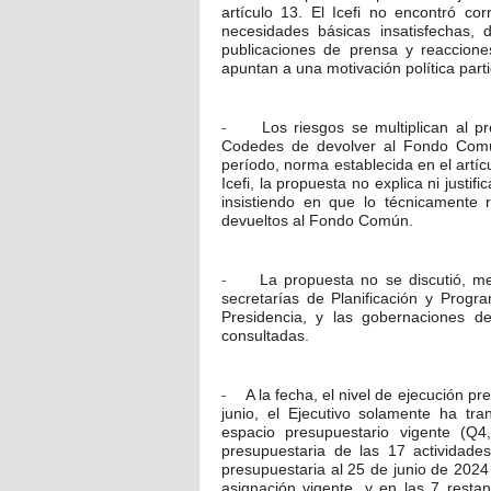
artículo 13. El Icefi no encontró co
necesidades básicas insatisfechas, 
publicaciones de prensa y reaccion
apuntan a una motivación política parti
Los riesgos se multiplican al p
-
Codedes de devolver al Fondo Común
período, norma establecida en el artíc
Icefi, la propuesta no explica ni justi
insistiendo en que lo técnicamente
devueltos al Fondo Común.
La propuesta no se discutió, 
-
secretarías de Planificación y Progr
Presidencia, y las gobernaciones d
consultadas.
A la fecha, el nivel de ejecución 
-
junio, el Ejecutivo solamente ha tr
espacio presupuestario vigente (Q4,
presupuestaria de las 17 actividade
presupuestaria al 25 de junio de 2024
asignación vigente, y en las 7 rest