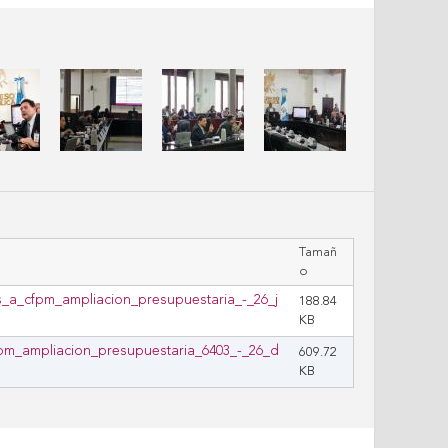
Tamañ
o
is_a_cfpm_ampliacion_presupuestaria_-_26_j
188.84
KB
fpm_ampliacion_presupuestaria_6403_-_26_d
609.72
KB