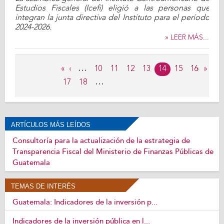
Estudios Fiscales (Icefi) eligió a las personas que
integran la junta directiva del Instituto para el período
2024-2026.
» LEER MÁS...
Páginas
«
‹
…
10
11
12
13
14
15
16
›
»
17
18
…
ARTÍCULOS MÁS LEÍDOS
Consultoría para la actualización de la estrategia de
Transparencia Fiscal del Ministerio de Finanzas Públicas de
Guatemala
TEMAS DE INTERÉS
Guatemala: Indicadores de la inversión p...
Indicadores de la inversión pública en l...