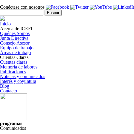
Pasar al contenido principal
Conéctese con nosotros
Formulario de búsqueda
Buscar
Inicio
Acerca de ICEFI
Quiénes Somos
Junta Directiva
Consejo Asesor
Equipo de trabajo
Áreas de trabajo
Cuentas Claras
Cuentas claras
Memoria de labores
Publicaciones
Noticias y comunicados
Interés y coyuntura
Blog
Contacto
programas
Comunicados