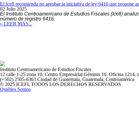
El Icefi recomienda no aprobar la iniciativa de ley 6416 que propone am
02 Julio 2025
El Instituto Centroamericano de Estudios Fiscales (Icefi) anali
número de registro 6416,
» LEER MÁS...
Instituto Centroamericano de Estudios Fiscales
12 calle 1-25 zona 10, Centro Empresarial Géminis 10. Oficina 1214, n
(+502) 2505-6363 Ciudad de Guatemala, Guatemala, Centroamérica
© 2025 ICEFI, TODOS LOS DERECHOS RESERVADOS
Quiénes Somos