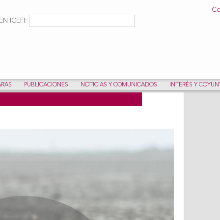
Pasar al
Co
contenido
ulario de búsqueda
Buscar
N ICEFI:
principal
ARAS
PUBLICACIONES
NOTICIAS Y COMUNICADOS
INTERÉS Y COYU