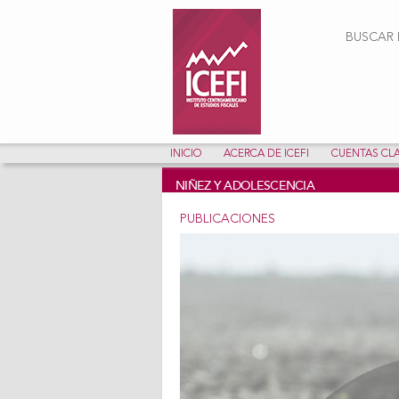
Form
BUSCAR E
INICIO
ACERCA DE ICEFI
CUENTAS CL
NIÑEZ Y ADOLESCENCIA
PUBLICACIONES