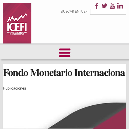
Pasar al
contenido
Formulario de
Buscar
BUSCAR EN ICEFI:
principal
búsqueda
Fondo Monetario Internaciona
Publicaciones