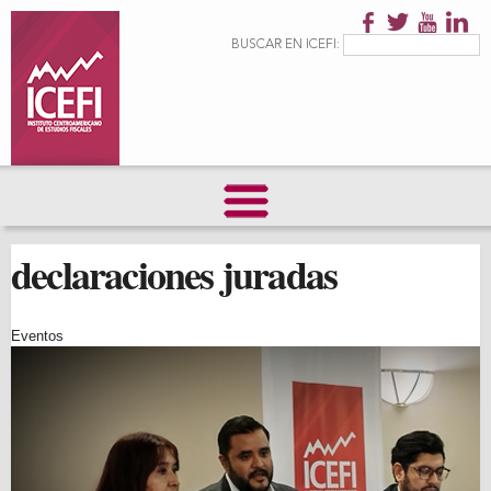
Pasar al
contenido
Formulario de
Buscar
BUSCAR EN ICEFI:
principal
búsqueda
declaraciones juradas
Eventos