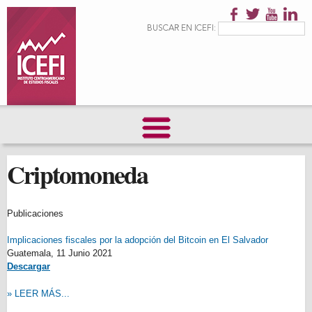
Pasar al
contenido
Formulario de
Buscar
BUSCAR EN ICEFI:
principal
búsqueda
Criptomoneda
Publicaciones
Implicaciones fiscales por la adopción del Bitcoin en El Salvador
Guatemala,
11 Junio 2021
Descargar
» LEER MÁS...