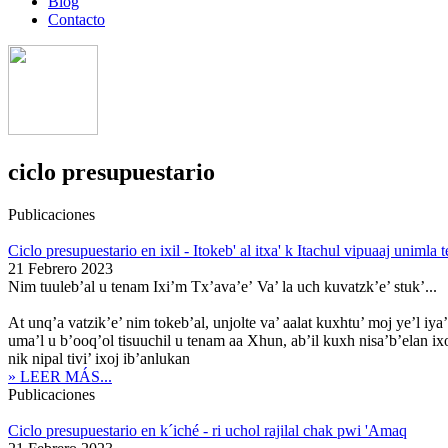
Blog
Contacto
ciclo presupuestario
Publicaciones
Ciclo presupuestario en ixil - Itokeb' al itxa' k Itachul vipuaaj unimla 
21 Febrero 2023
Nim tuuleb’al u tenam Ixi’m Tx’ava’e’ Va’ la uch kuvatzk’e’ stuk’...
At unq’a vatzik’e’ nim tokeb’al, unjolte va’ aalat kuxhtu’ moj ye’l iya’
uma’l u b’ooq’ol tisuuchil u tenam aa Xhun, ab’il kuxh nisa’b’elan ixoj 
nik nipal tivi’ ixoj ib’anlukan
» LEER MÁS...
Publicaciones
Ciclo presupuestario en k´iché - ri uchol rajilal chak pwi 'Amaq