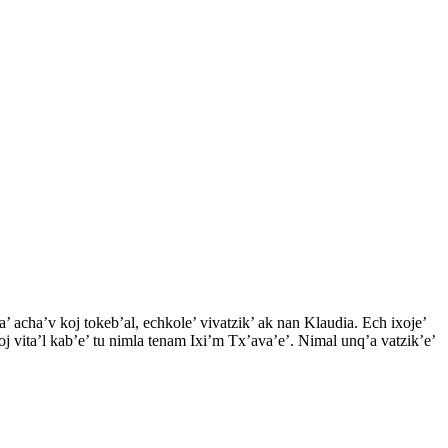
 va’ acha’v koj tokeb’al, echkole’ vivatzik’ ak nan Klaudia. Ech ixoje’
 ixoj vita’l kab’e’ tu nimla tenam Ixi’m Tx’ava’e’. Nimal unq’a vatzik’e’