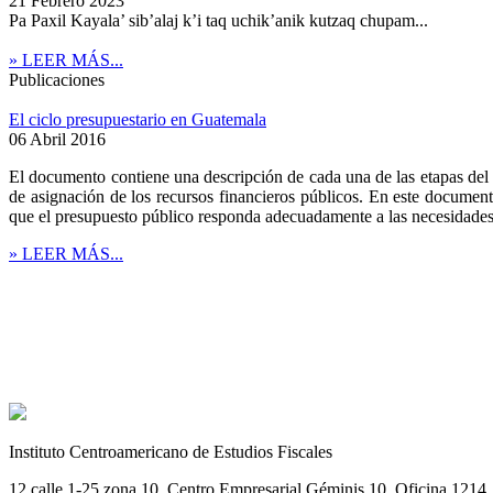
21 Febrero 2023
Pa Paxil Kayala’ sib’alaj k’i taq uchik’anik kutzaq chupam...
» LEER MÁS...
Publicaciones
El ciclo presupuestario en Guatemala
06 Abril 2016
El documento contiene una descripción de cada una de las etapas del c
de asignación de los recursos financieros públicos. En este documen
que el presupuesto público responda adecuadamente a las necesidades
» LEER MÁS...
Instituto Centroamericano de Estudios Fiscales
12 calle 1-25 zona 10, Centro Empresarial Géminis 10. Oficina 1214, 