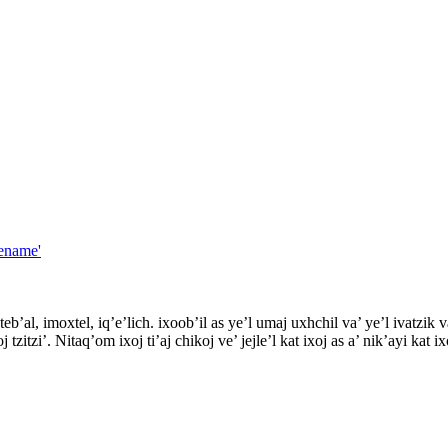
tename'
teb’al, imoxtel, iq’e’lich. ixoob’il as ye’l umaj uxhchil va’ ye’l ivatzik
tzitzi’. Nitaq’om ixoj ti’aj chikoj ve’ jejle’l kat ixoj as a’ nik’ayi kat