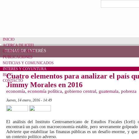
Formulario de bú
Buscar
INICIO
ACERCA DE ICEFI
TEMAS DE INTERÉS
CUENTAS CLARAS
PUBLICACIONES
NOTICIAS Y COMUNICADOS
INTERÉS Y COYUNTURA
Cuatro elementos para analizar el país q
BLOG
CONTACTO
Jimmy Morales en 2016
economía
,
economía política
,
gobierno central
,
guatemala
,
pobreza
jueves, 14 enero, 2016 - 14:49
Tweet Widget
Linkedin Share Button
El análisis del Instituto Centroamericano de Estudios Fiscales (Icefi
encontrará un país con macroeconomía estable, pero severamente golpeado 
Advierte que estabilizar las finanzas públicas es un desafío enorme, y que
un contexto político adverso.