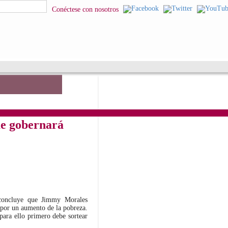
squeda
Pasar al
Conéctese con nosotros
contenido
principal
ue gobernará
) concluye que Jimmy Morales
por un aumento de la pobreza.
 para ello primero debe sortear