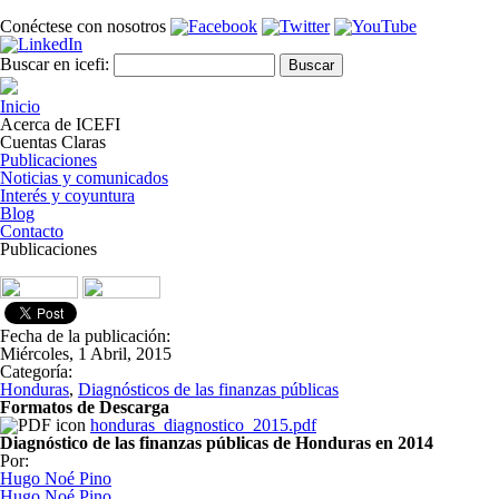
Pasar al contenido principal
Conéctese con nosotros
Formulario de búsqueda
Buscar
Buscar en icefi:
Inicio
Acerca de ICEFI
Cuentas Claras
Publicaciones
Noticias y comunicados
Interés y coyuntura
Blog
Contacto
Publicaciones
Fecha de la publicación:
Miércoles, 1 Abril, 2015
Categoría:
Honduras
,
Diagnósticos de las finanzas públicas
Formatos de Descarga
honduras_diagnostico_2015.pdf
Diagnóstico de las finanzas públicas de Honduras en 2014
Por:
Hugo Noé Pino
Hugo Noé Pino