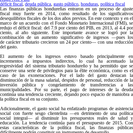
déficit fiscal
,
deuda pública
,
gasto público
,
honduras
,
política fiscal
Las finanzas públicas hondureñas entraron en un proceso de ajuste
fiscal muy fuerte en 2014, como resultado de los significativos
desequilibrios fiscales de los dos años previos. En este contexto y en el
marco de un acuerdo con el Fondo Monetario Internacional (FMI), se
redujo el déficit fiscal: del 7.9 por ciento del PIB, en 2013, al 4.4 por
ciento, al año siguiente. Este importante avance se logró por la
combinación de un aumento significativo de ingresos —pues los
de carácter tributario crecieron un 24 por ciento— con una reducción
del gasto.
El aumento de los ingresos estuvo basado principalmente en
incrementos a impuestos indirectos, lo cual ha acentuado la
regresividad del sistema tributario hondureño y ha permitido que se
conserve una serie de privilegios para la élite económica, como es el
caso de las exoneraciones. Por el lado del gasto destacan la
disminución de la masa salarial, despidos de personal, reducción de la
inversión pública y congelamiento de transferencias a las
municipalidades. Por su parte, el pago de intereses de la deuda
continúa una tendencia creciente, dejando poco espacio de maniobra a
la política fiscal en su conjunto.
Adicionalmente, el gasto social ha enfatizado programas de asistencia
social con fuerte sesgo clientelista —en detrimento de una política
social integral— al disminuir los presupuestos reales de salud y
educación. La tendencia continúa para el presupuesto de 2015. Con
estas características de la política fiscal, las finanzas públicas
difícilmente podrán constituir un instrumento de desarrollo.