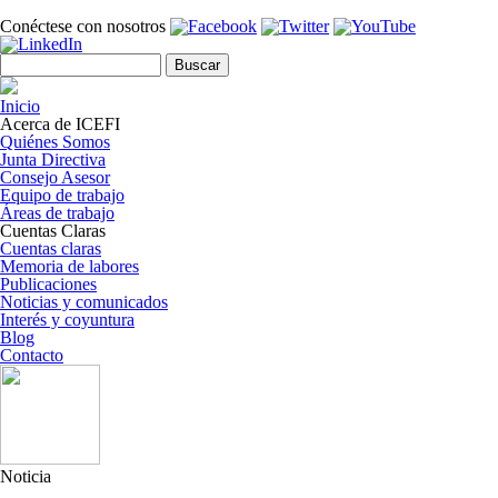
Pasar al contenido principal
Conéctese con nosotros
Formulario de búsqueda
Buscar
Inicio
Acerca de ICEFI
Quiénes Somos
Junta Directiva
Consejo Asesor
Equipo de trabajo
Áreas de trabajo
Cuentas Claras
Cuentas claras
Memoria de labores
Publicaciones
Noticias y comunicados
Interés y coyuntura
Blog
Contacto
Noticia