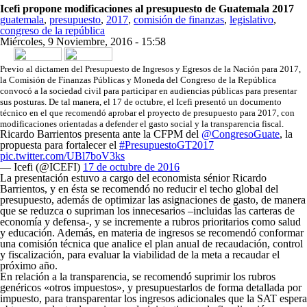
Icefi propone modificaciones al presupuesto de Guatemala 2017
guatemala
,
presupuesto
,
2017
,
comisión de finanzas
,
legislativo
,
congreso de la república
Miércoles, 9 Noviembre, 2016 - 15:58
Share on Facebook
Tweet Widget
Linkedin Share Button
Previo al dictamen del Presupuesto de Ingresos y Egresos de la Nación para 2017,
la Comisión de Finanzas Públicas y Moneda del Congreso de la República
convocó a la sociedad civil para participar en audiencias públicas para presentar
sus posturas. De tal manera, el 17 de octubre, el Icefi presentó un documento
técnico en el que recomendó aprobar el proyecto de presupuesto para 2017, con
modificaciones orientadas a defender el gasto social y la transparencia fiscal.
Ricardo Barrientos presenta ante la CFPM del
@CongresoGuate
, la
propuesta para fortalecer el
#PresupuestoGT2017
pic.twitter.com/UBl7boV3ks
— Icefi (@ICEFI)
17 de octubre de 2016
La presentación estuvo a cargo del economista sénior Ricardo
Barrientos, y en ésta se recomendó no reducir el techo global del
presupuesto, además de optimizar las asignaciones de gasto, de manera
que se reduzca o supriman los innecesarios –incluidas las carteras de
economía y defensa-, y se incremente a rubros prioritarios como salud
y educación. Además, en materia de ingresos se recomendó conformar
una comisión técnica que analice el plan anual de recaudación, control
y fiscalización, para evaluar la viabilidad de la meta a recaudar el
próximo año.
En relación a la transparencia, se recomendó suprimir los rubros
genéricos «otros impuestos», y presupuestarlos de forma detallada por
impuesto, para transparentar los ingresos adicionales que la SAT espera