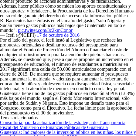
obtener producto de acciones administrativas y de fiscalización.
Además, hacer público cómo se miden los aportes constitucionales y
otros aportes; y fortalecer a la Procuraduría de los Derechos Humanos
en su rol de garante del derecho de acceso a la información pública.
R. Barrientos hace énfasis en el tamaño del gasto; "solo Nigeria y
Sudán tienen gastos públicos más bajos que Guatemalta en todo el
mundo".
pic.twitter.com/3c2kmConor
— Icefi (@ICEFI)
17 de octubre de 2016
Por el lado del gasto, el Icefi instó al Legislativo que rechace las
propuestas orientadas a destinar recursos del presupuesto para
alimentar el Fondo de Protección del Ahorro o financiar el costo de
cualquier otro instrumento para la atención de quiebras bancarias.
Además, se cuestionó que, pese a que se propone un incremento en el
presupuesto de educación, el número de estudiantes a matricular en
2017 significará una caída de 50,000 matriculados comparado con el
cierre de 2015. De manera que se requiere aumentar el presupuesto
para aumentar la matrícula, y además para aumentar la cobertura de
educación de niñez y adolescencia con discapacidad física, sensorial e
intelectual, y la atención de menores en conflicto con la ley penal.
Guatemala tiene uno de los gastos públicos en relación al PIB (13.3%)
más bajos del mundo, según el Fondo Monetario Internacional, sólo
por arriba de Sudán y Nigeria. Esto impone un desafío tanto para el
Congreso, como para el Ejecutivo. La fecha límite para la aprobación
del presupuesto es el 30 de noviembre.
Temas relacionados
Consultoría para la actualización de la estrategia de Transparencia
Fiscal del Ministerio de Finanzas Públicas de Guatemala
Guatemala: Indicadores de la inversión pública en las niñas, los niños y