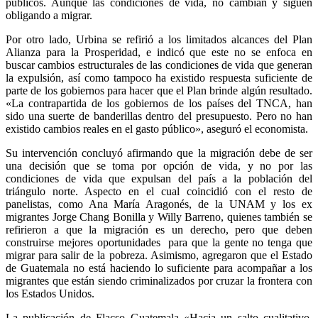
públicos. Aunque las condiciones de vida, no cambian y siguen
obligando a migrar.
Por otro lado, Urbina se refirió a los limitados alcances del Plan
Alianza para la Prosperidad, e indicó que este no se enfoca en
buscar cambios estructurales de las condiciones de vida que generan
la expulsión, así como tampoco ha existido respuesta suficiente de
parte de los gobiernos para hacer que el Plan brinde algún resultado.
«La contrapartida de los gobiernos de los países del TNCA, han
sido una suerte de banderillas dentro del presupuesto. Pero no han
existido cambios reales en el gasto público», aseguró el economista.
Su intervención concluyó afirmando que la migración debe de ser
una decisión que se toma por opción de vida, y no por las
condiciones de vida que expulsan del país a la población del
triángulo norte. Aspecto en el cual coincidió con el resto de
panelistas, como Ana María Aragonés, de la UNAM y los ex
migrantes Jorge Chang Bonilla y Willy Barreno, quienes también se
refirieron a que la migración es un derecho, pero que deben
construirse mejores oportunidades para que la gente no tenga que
migrar para salir de la pobreza. Asimismo, agregaron que el Estado
de Guatemala no está haciendo lo suficiente para acompañar a los
migrantes que están siendo criminalizados por cruzar la frontera con
los Estados Unidos.
La publicación de Flacso Guatemala «Hacia un salto cualitativo.