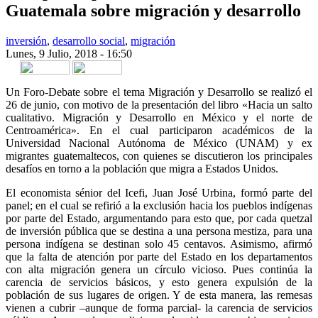
Guatemala sobre migración y desarrollo
inversión
,
desarrollo social
,
migración
Lunes, 9 Julio, 2018 - 16:50
Share on Facebook
Tweet Widget
Linkedin Share Button
Un Foro-Debate sobre el tema Migración y Desarrollo se realizó el
26 de junio, con motivo de la presentación del libro «Hacia un salto
cualitativo. Migración y Desarrollo en México y el norte de
Centroamérica». En el cual participaron académicos de la
Universidad Nacional Autónoma de México (UNAM) y ex
migrantes guatemaltecos, con quienes se discutieron los principales
desafíos en torno a la población que migra a Estados Unidos.
El economista sénior del Icefi, Juan José Urbina, formó parte del
panel; en el cual se refirió a la exclusión hacia los pueblos indígenas
por parte del Estado, argumentando para esto que, por cada quetzal
de inversión pública que se destina a una persona mestiza, para una
persona indígena se destinan solo 45 centavos. Asimismo, afirmó
que la falta de atención por parte del Estado en los departamentos
con alta migración genera un círculo vicioso. Pues continúa la
carencia de servicios básicos, y esto genera expulsión de la
población de sus lugares de origen. Y de esta manera, las remesas
vienen a cubrir –aunque de forma parcial- la carencia de servicios