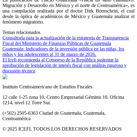
Migración y Desarrollo en México y el norte de Centroamérica», es
una compilación realizada por el doctor Dirk Bornschein, el cual
desde la óptica de académicos de México y Guatemala analizar el
fenómeno migratorio.
Temas relacionados
Consultoría para la actualización de la estrategia de Transparencia
Fiscal del Ministerio de Finanzas Públicas de Guatemala
Guatemala: Indicadores de la inversión pública en las niñas, los
niños y los adolescentes al 31 de marzo de 2026.
El Icefi recomienda al Congreso de la República sustentar la
aprobación de legislación de interés fiscal con análisis riguroso y
discusión técnica
Instituto Centroamericano de Estudios Fiscales
12 calle 1-25 zona 10, Centro Empresarial Géminis 10. Oficina
1214, nivel 12 Torre Sur.
(+502) 2505-6363 Ciudad de Guatemala, Guatemala,
Centroamérica
© 2025 ICEFI, TODOS LOS DERECHOS RESERVADOS