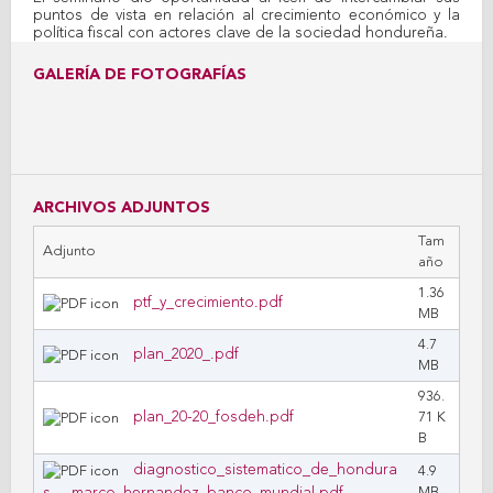
puntos de vista en relación al crecimiento económico y la
política fiscal con actores clave de la sociedad hondureña.
GALERÍA DE FOTOGRAFÍAS
ARCHIVOS ADJUNTOS
Tam
Adjunto
año
1.36
ptf_y_crecimiento.pdf
MB
4.7
plan_2020_.pdf
MB
936.
plan_20-20_fosdeh.pdf
71 K
B
diagnostico_sistematico_de_hondura
4.9
MB