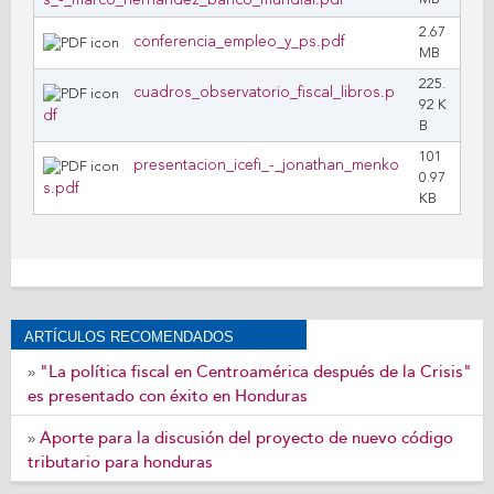
s_-_marco_hernandez_banco_mundial.pdf
2.67
conferencia_empleo_y_ps.pdf
MB
225.
cuadros_observatorio_fiscal_libros.p
92 K
df
B
101
presentacion_icefi_-_jonathan_menko
0.97
s.pdf
KB
ARTÍCULOS RECOMENDADOS
"La política fiscal en Centroamérica después de la Crisis"
»
es presentado con éxito en Honduras
Aporte para la discusión del proyecto de nuevo código
»
tributario para honduras