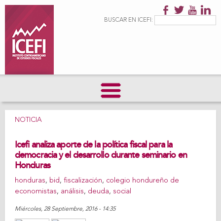
Pasar al
contenido
Formulario de
Buscar
BUSCAR EN ICEFI:
principal
búsqueda
NOTICIA
Icefi analiza aporte de la política fiscal para la
democracia y el desarrollo durante seminario en
Honduras
honduras
,
bid
,
fiscalización
,
colegio hondureño de
economistas
,
análisis
,
deuda
,
social
Miércoles, 28 Septiembre, 2016 - 14:35