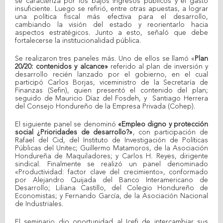
se caracteriza por los bajos ingresos públicos y el gasto
insuficiente. Luego se refirió, entre otras apuestas, a lograr
una política fiscal más efectiva para el desarrollo,
cambiando la visión del estado y reorientarlo hacia
aspectos estratégicos. Junto a esto, señaló que debe
fortalecerse la institucionalidad pública.
Se realizaron tres paneles más. Uno de ellos se llamó «
Plan
20/20: contenidos y alcance»
referido al plan de inversión y
desarrollo recién lanzado por el gobierno, en el cual
participó Carlos Borjas, viceministro de la Secretaría de
Finanzas (Sefin), quien presentó el contenido del plan;
seguido de Mauricio Díaz del Fosdeh, y Santiago Herrera
del Consejo Hondureño de la Empresa Privada (Cohep).
El siguiente panel se denominó
«Empleo digno y protección
social ¿Prioridades de desarrollo?»
, con participación de
Rafael del Cid, del Instituto de Investigación de Políticas
Públicas del Unitec; Guillermo Matamoros, de la Asociación
Hondureña de Maquiladores; y Carlos H. Reyes, dirigente
sindical. Finalmente se realizó un panel denominado
«Productividad: factor clave del crecimiento», conformado
por Alejandro Quijada del Banco Interamericano de
Desarrollo; Liliana Castillo, del Colegio Hondureño de
Economistas; y Fernando García, de la Asociación Nacional
de Industriales.
El seminario dio oportunidad al Icefi de intercambiar sus