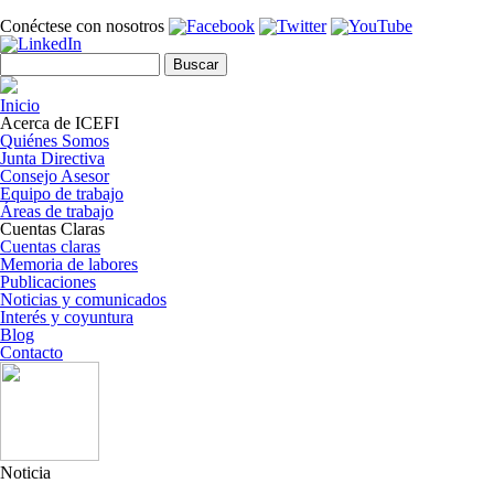
Pasar al contenido principal
Conéctese con nosotros
Formulario de búsqueda
Buscar
Inicio
Acerca de ICEFI
Quiénes Somos
Junta Directiva
Consejo Asesor
Equipo de trabajo
Áreas de trabajo
Cuentas Claras
Cuentas claras
Memoria de labores
Publicaciones
Noticias y comunicados
Interés y coyuntura
Blog
Contacto
Noticia