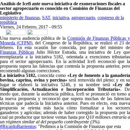
Análisis de Icefi ante nueva iniciativa de exoneraciones fiscales a
sector agropecuario es conocido en Comisión de Finanzas del
Legislativo
ministerio de finanzas
,
SAT
,
iniciativa
,
agropecuario
,
congreso de la
república
Viernes, 24 Febrero, 2017 - 09:55
Share on Facebook
Tweet Widget
Linkedin Share Button
Una nueva audiencia pública de la
Comisión de Finanzas Públicas 
Moneda (CFPM)
, del Congreso de la República, se realizó el 23 d
febrero. En esta ocasión fue conocida, por parte del ministro de
Finanzas Públicas
Julio Héctor Estrada, una iniciativa de Ley que
reemplazaría a la iniciativa 5182, orientada a exenciones tributarias
para el sector agropecuario. En la actividad Icefi reconoció que la
propuesta supera las falencias que contenía la propuesta anterior, pero
recomendó algunas correcciones.
La iniciativa 5182,
conocida como
«Ley de fomento a la ganaderí
bovina, caprina, ovina y porcina»
será removida del pleno; y en s
lugar se elaboró la iniciativa 5246, y su nombre será
«Ley d
Simplificación, Actualización e Incorporación Tributaria»
. D
modo que, durante la audiencia pública, Icefi se pronunció en torno a
la nueva propuesta y reconoció que supera muchas de las falencias
técnicas que padecía la Iniciativa anterior. Pues en efecto, esta nueva
propuesta se orienta más hacia cómo formalizar a los sectores
ganaderos y agrícolas; además de haber corregido la propuesta por la
cual un productor que tuviese ventas hasta por
Q10 millones entraría 
un régimen similar al del pequeño contribuyente (3%).
#RicardoBarrientos
: "Pedimos a la Comisión de Finanzas que esta