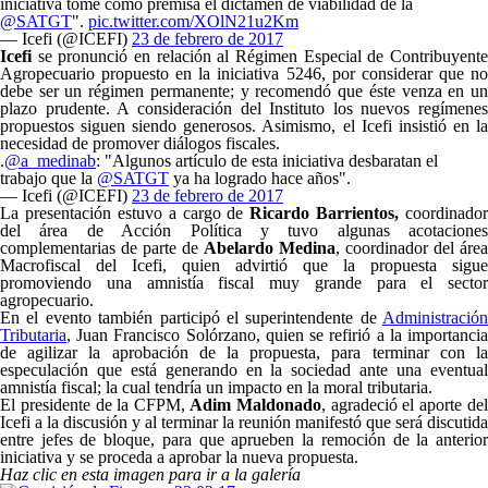
iniciativa tome como premisa el dictamen de viabilidad de la
@SATGT
".
pic.twitter.com/XOlN21u2Km
— Icefi (@ICEFI)
23 de febrero de 2017
Icefi
se pronunció en relación al Régimen Especial de Contribuyente
Agropecuario propuesto en la iniciativa 5246, por considerar que no
debe ser un régimen permanente; y recomendó que éste venza en un
plazo prudente. A consideración del Instituto los nuevos regímenes
propuestos siguen siendo generosos. Asimismo, el Icefi insistió en la
necesidad de promover diálogos fiscales.
.
@a_medinab
: "Algunos artículo de esta iniciativa desbaratan el
trabajo que la
@SATGT
ya ha logrado hace años".
— Icefi (@ICEFI)
23 de febrero de 2017
La presentación estuvo a cargo de
Ricardo Barrientos,
coordinador
del área de Acción Política y tuvo algunas acotaciones
complementarias de parte de
Abelardo Medina
, coordinador del área
Macrofiscal del Icefi, quien advirtió que la propuesta sigue
promoviendo una amnistía fiscal muy grande para el sector
agropecuario.
En el evento también participó el superintendente de
Administración
Tributaria
, Juan Francisco Solórzano, quien se refirió a la importancia
de agilizar la aprobación de la propuesta, para terminar con la
especulación que está generando en la sociedad ante una eventual
amnistía fiscal; la cual tendría un impacto en la moral tributaria.
El presidente de la CFPM,
Adim Maldonado
, agradeció el aporte de
Icefi a la discusión y al terminar la reunión manifestó que será discutida
entre jefes de bloque, para que aprueben la remoción de la anterior
iniciativa y se proceda a aprobar la nueva propuesta.
Haz clic en esta imagen para ir a la galería