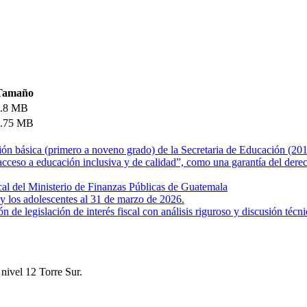
Tamaño
2.8 MB
2.75 MB
ación básica (primero a noveno grado) de la Secretaria de Educación (2
 “acceso a educación inclusiva y de calidad”, como una garantía del der
scal del Ministerio de Finanzas Públicas de Guatemala
 y los adolescentes al 31 de marzo de 2026.
 de legislación de interés fiscal con análisis riguroso y discusión técni
nivel 12 Torre Sur.