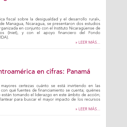
ica fiscal sobre la desigualdad y el desarrollo rural»,
d de Managua, Nicaragua, se presentaron dos estudios
 organizada en conjunto con el Instituto Nicaragüense de
rios (Iniet), y con el apoyo financiero del Fondo
FIDA).
» LEER MÁS...
ntroamérica en cifras: Panamá
 mayores certezas cuánto se está invirtiendo en las
l; con qué fuentes de financiamiento se cuenta; quiénes
e están tomando el liderazgo en este ámbito de acción;
antear para buscar el mayor impacto de los recursos
» LEER MÁS...