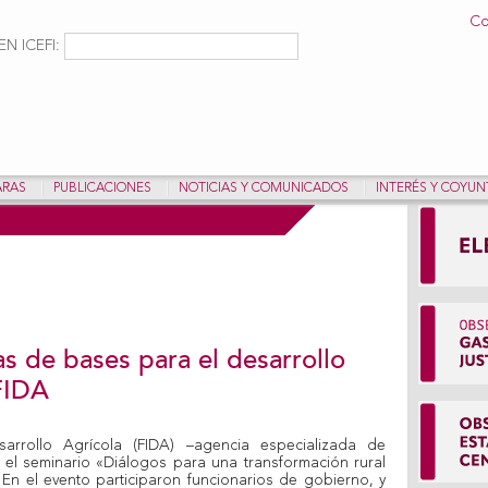
Pasar al
Co
contenido
ulario de búsqueda
Buscar
N ICEFI:
principal
ARAS
PUBLICACIONES
NOTICIAS Y COMUNICADOS
INTERÉS Y COYU
s de bases para el desarrollo
 FIDA
arrollo Agrícola (FIDA) –agencia especializada de
o el seminario «Diálogos para una transformación rural
 En el evento participaron funcionarios de gobierno, y