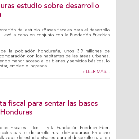
uras estudio sobre desarrollo
a
sentación del estudio «Bases fiscales para el desarrollo
e llevó a cabo en conjunto con la Fundación Friedrich
 de la población hondureña, unos 3.9 millones de
n comparación con los habitantes de las áreas urbanas,
iendo menor acceso a los bienes y servicios básicos, lo
star, empleo e ingresos.
» LEER MÁS...
a fiscal para sentar las bases
n Honduras
dios Fiscales ―Icefi— y la Fundación Friedrich Ebert
iscales para el desarrollo rural deHonduras». En dicho
allazgos del estudio «Bases para el desarrollo rural en