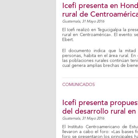
Icefi presenta en Hond
rural de Centroaméric
Guatemala,
31 Mayo 2016
El Icefi realizó en Tegucigalpa la pre
rural en Centroamérica». El evento s
Ebert.
El documento indica que la mitad
personas, habita en el área rural. E
las poblaciones rurales continúan ten
cual genera amplias brechas de biene
COMUNICADOS
Icefi presenta propuest
del desarrollo rural e
Guatemala,
31 Mayo 2016
El Instituto Centroamericano de Estu
llevaron a cabo el foro: «Las bases f
foro se presentaron los principales h