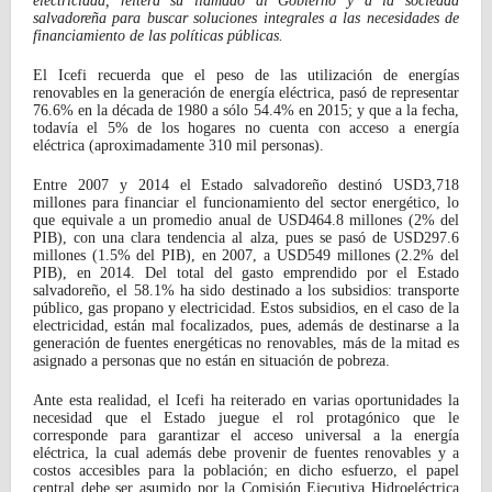
electricidad, reitera su llamado al Gobierno y a la sociedad
salvadoreña para buscar soluciones integrales a las necesidades de
financiamiento de las políticas públicas.
El Icefi recuerda que el peso de las utilización de energías
renovables en la generación de energía eléctrica, pasó de representar
76.6% en la década de 1980 a sólo 54.4% en 2015; y que a la fecha,
todavía el 5% de los hogares no cuenta con acceso a energía
eléctrica (aproximadamente 310 mil personas).
Entre 2007 y 2014 el Estado salvadoreño destinó USD3,718
millones para financiar el funcionamiento del sector energético, lo
que equivale a un promedio anual de USD464.8 millones (2% del
PIB), con una clara tendencia al alza, pues se pasó de USD297.6
millones (1.5% del PIB), en 2007, a USD549 millones (2.2% del
PIB), en 2014. Del total del gasto emprendido por el Estado
salvadoreño, el 58.1% ha sido destinado a los subsidios: transporte
público, gas propano y electricidad. Estos subsidios, en el caso de la
electricidad, están mal focalizados, pues, además de destinarse a la
generación de fuentes energéticas no renovables, más de la mitad es
asignado a personas que no están en situación de pobreza.
Ante esta realidad, el Icefi ha reiterado en varias oportunidades la
necesidad que el Estado juegue el rol protagónico que le
corresponde para garantizar el acceso universal a la energía
eléctrica, la cual además debe provenir de fuentes renovables y a
costos accesibles para la población; en dicho esfuerzo, el papel
central debe ser asumido por la Comisión Ejecutiva Hidroeléctrica