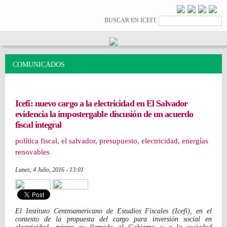
Pasar al
contenido
Formulario de
Buscar
BUSCAR EN ICEFI:
principal
búsqueda
COMUNICADOS
Icefi: nuevo cargo a la electricidad en El Salvador
evidencia la impostergable discusión de un acuerdo
fiscal integral
política fiscal
,
el salvador
,
presupuesto
,
electricidad
,
energías
renovables
Lunes, 4 Julio, 2016 - 13:01
El Instituto Centroamericano de Estudios Fiscales (Icefi), en el
contexto de la propuesta del cargo para inversión social en