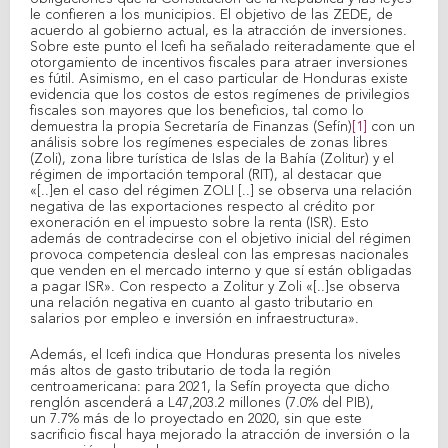
le confieren a los municipios. El objetivo de las ZEDE, de
acuerdo al gobierno actual, es la atracción de inversiones.
Sobre este punto el Icefi ha señalado reiteradamente que el
otorgamiento de incentivos fiscales para atraer inversiones
es fútil. Asimismo, en el caso particular de Honduras existe
evidencia que los costos de estos regímenes de privilegios
fiscales son mayores que los beneficios, tal como lo
demuestra la propia Secretaría de Finanzas (Sefín)
[1]
con un
análisis sobre los regímenes especiales de zonas libres
(Zoli), zona libre turística de Islas de la Bahía (Zolitur) y el
régimen de importación temporal (RIT), al destacar que
«[..]en el caso del régimen ZOLI [..] se observa una relación
negativa de las exportaciones respecto al crédito por
exoneración en el impuesto sobre la renta (ISR). Esto
además de contradecirse con el objetivo inicial del régimen
provoca competencia desleal con las empresas nacionales
que venden en el mercado interno y que sí están obligadas
a pagar ISR». Con respecto a Zolitur y Zoli «[..]se observa
una relación negativa en cuanto al gasto tributario en
salarios por empleo e inversión en infraestructura».
Además, el Icefi indica que Honduras presenta los niveles
más altos de gasto tributario de toda la región
centroamericana: para 2021, la Sefín proyecta que dicho
renglón ascenderá a L47,203.2 millones (7.0% del PIB),
un 7.7% más de lo proyectado en 2020, sin que este
sacrificio fiscal haya mejorado la atracción de inversión o la