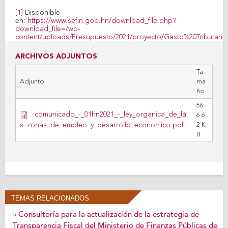
[1]
Disponible
en:
https://www.sefin.gob.hn/download_file.php?
download_file=/wp-
content/uploads/Presupuesto/2021/proyecto/Gasto%20Tributari
ARCHIVOS ADJUNTOS
Ta
Adjunto
ma
ño
56
comunicado_-_01hn2021_-_ley_organica_de_la
6.6
s_zonas_de_empleo_y_desarrollo_economico.pdf
2 K
B
TEMAS RELACIONADOS
Consultoría para la actualización de la estrategia de
»
Transparencia Fiscal del Ministerio de Finanzas Públicas de