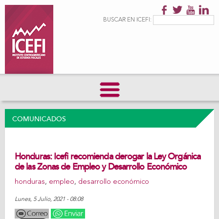
Pasar al
contenido
Formulario de
Buscar
BUSCAR EN ICEFI:
principal
búsqueda
COMUNICADOS
Honduras: Icefi recomienda derogar la Ley Orgánica
de las Zonas de Empleo y Desarrollo Económico
honduras
,
empleo
,
desarrollo económico
Lunes, 5 Julio, 2021 - 08:08