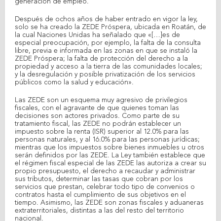
generación de empleo.
Después de ochos años de haber entrado en vigor la ley,
solo se ha creado la ZEDE Próspera, ubicada en Roatán, de
la cual Naciones Unidas ha señalado que «[…]es de
especial preocupación, por ejemplo, la falta de la consulta
libre, previa e informada en las zonas en que se instaló la
ZEDE Próspera; la falta de protección del derecho a la
propiedad y acceso a la tierra de las comunidades locales;
y la desregulación y posible privatización de los servicios
públicos como la salud y educación».
Las ZEDE son un esquema muy agresivo de privilegios
fiscales, con el agravante de que quienes toman las
decisiones son actores privados. Como parte de su
tratamiento fiscal, las ZEDE no podrán establecer un
impuesto sobre la renta (ISR) superior al 12.0% para las
personas naturales, y al 16.0% para las personas jurídicas;
mientras que los impuestos sobre bienes inmuebles u otros
serán definidos por las ZEDE. La Ley también establece que
el régimen fiscal especial de las ZEDE las autoriza a crear su
propio presupuesto, el derecho a recaudar y administrar
sus tributos, determinar las tasas que cobran por los
servicios que prestan, celebrar todo tipo de convenios o
contratos hasta el cumplimiento de sus objetivos en el
tiempo. Asimismo, las ZEDE son zonas fiscales y aduaneras
extraterritoriales, distintas a las del resto del territorio
nacional.