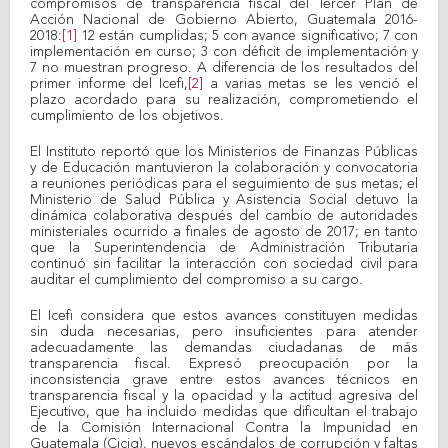
compromisos de transparencia fiscal del Tercer Plan de
Acción Nacional de Gobierno Abierto, Guatemala 2016-
2018:
[1]
12 están cumplidas; 5 con avance significativo; 7 con
implementación en curso; 3 con déficit de implementación y
7 no muestran progreso. A diferencia de los resultados del
primer informe del Icefi,
[2]
a varias metas se les venció el
plazo acordado para su realización, comprometiendo el
cumplimiento de los objetivos.
El Instituto reportó que los Ministerios de Finanzas Públicas
y de Educación mantuvieron la colaboración y convocatoria
a reuniones periódicas para el seguimiento de sus metas; el
Ministerio de Salud Pública y Asistencia Social detuvo la
dinámica colaborativa después del cambio de autoridades
ministeriales ocurrido a finales de agosto de 2017; en tanto
que la Superintendencia de Administración Tributaria
continuó sin facilitar la interacción con sociedad civil para
auditar el cumplimiento del compromiso a su cargo.
El Icefi considera que estos avances constituyen medidas
sin duda necesarias, pero insuficientes para atender
adecuadamente las demandas ciudadanas de más
transparencia fiscal. Expresó preocupación por la
inconsistencia grave entre estos avances técnicos en
transparencia fiscal y la opacidad y la actitud agresiva del
Ejecutivo, que ha incluido medidas que dificultan el trabajo
de la Comisión Internacional Contra la Impunidad en
Guatemala (Cicig), nuevos escándalos de corrupción y faltas