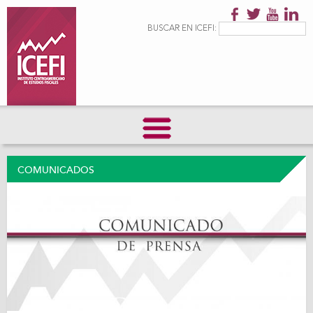
Pasar al
contenido
Formulario de
Buscar
BUSCAR EN ICEFI:
principal
búsqueda
COMUNICADOS