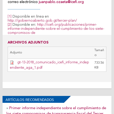
correo electrónico
juanpablo.ozaeta@icefi.org
[1]
Disponible en línea en
http://gobiernoabierto.gob.gt/tercer-plan/
[2]
Disponible en:
http://icefi.org/publicaciones/primer-
informe-independiente-sobre-el-cumplimiento-de-los-siete-
compromisos-de
ARCHIVOS ADJUNTOS
Tamañ
Adjunto
o
gt-13-2018_comunicado_icefi_informe_indep
733.56
endiente_aga_1.pdf
KB
ARTÍCULOS RECOMENDADOS
Primer informe independiente sobre el cumplimiento de
»
los siete compromisos de transparencia fiscal del Tercer