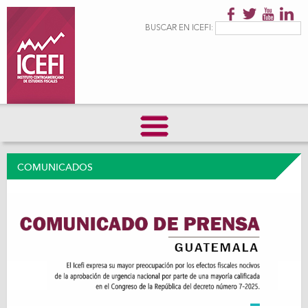
Pasar al
contenido
Formulario de
Buscar
BUSCAR EN ICEFI:
principal
búsqueda
COMUNICADOS