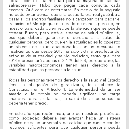
social –como es la realidad para la mayoría de familias
salvadoreñas–. Hubo que pagar cada consulta, cada
examen. Qué caro es enfermarse. En medio de la angustia
no pude evitar pensar que si la pesadilla era real ¿qué iba a
pasar si los ahorros familiares no alcanzaban para pagar el
tratamiento? Me dije que eso era lo de menos, pero no, en
nuestro país, cada quien recibe la atención que se puede
costear. Bueno, pero está el sistema de salud público, sí,
ese que debería garantizar el derecho a la salud de
cualquier persona, pero que en la actualidad es lo opuesto:
un sistema de salud abandonado, con un presupuesto
insuficiente, que desde 2013 ha sido víctima predilecta del
enfoque de austeridad y se vio reducido, tanto que para
2018 representará apenas el 2.1 % del PIB, porque claro, las
variables macroeconómicas tienen más derecho a la
estabilidad que las personas a la salud.
Todas las personas tenemos derecho a la salud y el Estado
tiene la obligación de garantizarlo, lo establece la
Constitución en el Artículo 1. La enfermedad de un ser
amado o la propia no debería significar una carga
financiera para las familias; la salud de las personas no
debería tener precio.
En este año que recién inicia, uno de nuestros propósitos
como sociedad debería ser avanzar hacia un sistema
público de salud universal y de calidad que cuente con los
recursos suficientes para que cualquier persona pueda