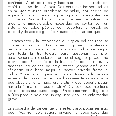
confirmó. Visité doctores y laboratorios, la antítesis del
espíritu festivo de la época. Dos personas indispensables
en mi vida tuvieron problemas de salud, por decirlo de
alguna forma y minimizar la preocupación y angustia que
implicaron. Sin embargo, diciembre me reconfirmó la
urgente e impostergable necesidad de contar con un
sistema de salud público con cobertura universal, de
calidad y de acceso gratuito. Y paso a explicar por qué.
El tratamiento y la intervención quirúrgica del esguince se
cubrieron con una póliza de seguro privado. La atención
recibida fue acorde a lo que costó.Eso sí: hubo que cumplir
con toda la tramitología para gestionar las pre-
autorizaciones, molestarse porque el seguro privado no
cubre todo. En medio de la frustración por la lentitud y
tardanza, no dejaba de preguntarme ¿dónde está la tal
eficiencia que hace mejor al sector privado frente al
público? Luego, al ingreso al hospital, tuve que firmar una
especie de contrato en el que básicamente se establecía
que absolutamente nada era gratis y que debería pagar
hasta la última curita que se utilizó. Claro, el paciente tiene
los derechos que pueda pagar. En ese momento di gracias
a Dios porque solo era un esguince y no una enfermedad
grave.
La sospecha de cáncer fue diferente, claro, podía ser algo
peor. Acá no había seguro privado, tampoco seguridad