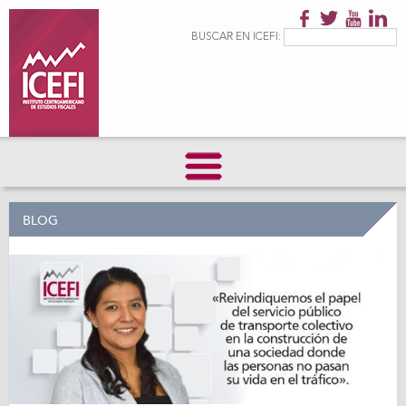
Pasar al
contenido
Formulario de
Buscar
BUSCAR EN ICEFI:
principal
búsqueda
BLOG