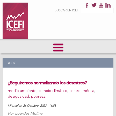
Pasar al
contenido
Formulario de
Buscar
BUSCAR EN ICEFI:
principal
búsqueda
BLOG
¿Seguiremos normalizando los desastres?
medio ambiente
,
cambio climático
,
centroamérica
,
desigualdad
,
pobreza
Miércoles, 26 Octubre, 2022 - 16:53
Por
Lourdes Molina