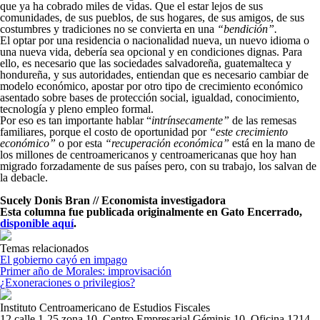
que ya ha cobrado miles de vidas. Que el estar lejos de sus
comunidades, de sus pueblos, de sus hogares, de sus amigos, de sus
costumbres y tradiciones no se convierta en una
“bendición”.
El optar por una residencia o nacionalidad nueva, un nuevo idioma o
una nueva vida, debería sea opcional y en condiciones dignas. Para
ello, es necesario que las sociedades salvadoreña, guatemalteca y
hondureña, y sus autoridades, entiendan que es necesario cambiar de
modelo económico, apostar por otro tipo de crecimiento económico
asentado sobre bases de protección social, igualdad, conocimiento,
tecnología y pleno empleo formal.
Por eso es tan importante hablar “
intrínsecamente”
de las remesas
familiares, porque el costo de oportunidad por
“este crecimiento
económico”
o por esta
“recuperación económica”
está en la mano de
los millones de centroamericanos y centroamericanas que hoy han
migrado forzadamente de sus países pero, con su trabajo, los salvan de
la debacle.
Sucely Donis Bran // Economista investigadora
Esta columna fue publicada originalmente en Gato Encerrado,
disponible aquí
.
Temas relacionados
El gobierno cayó en impago
Primer año de Morales: improvisación
¿Exoneraciones o privilegios?
Instituto Centroamericano de Estudios Fiscales
12 calle 1-25 zona 10, Centro Empresarial Géminis 10. Oficina 1214,