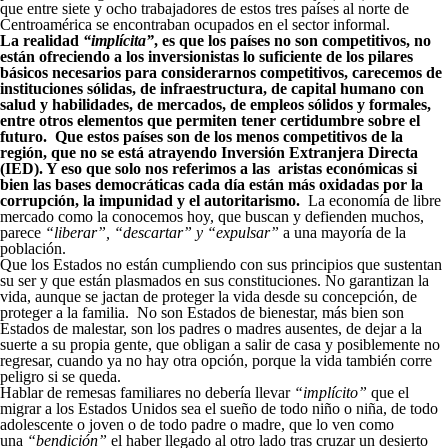
que entre siete y ocho trabajadores de estos tres países al norte de
Centroamérica se encontraban ocupados en el sector informal.
La realidad
“implícita”
, es que los países no son competitivos, no
están ofreciendo a los inversionistas lo suficiente de los pilares
básicos necesarios para considerarnos competitivos, carecemos de
instituciones sólidas, de infraestructura, de capital humano con
salud y habilidades, de mercados, de empleos sólidos y formales,
entre otros elementos que permiten tener certidumbre sobre el
futuro. Que estos países son de los menos competitivos de la
región, que no se está atrayendo Inversión Extranjera Directa
(IED). Y eso que solo nos referimos a las aristas económicas si
bien las bases democráticas cada día están más oxidadas por la
corrupción, la impunidad y el autoritarismo.
La economía de libre
mercado como la conocemos hoy, que buscan y defienden muchos,
parece
“liberar”, “descartar” y “expulsar”
a una mayoría de la
población.
Que los Estados no están cumpliendo con sus principios que sustentan
su ser y que están plasmados en sus constituciones. No garantizan la
vida, aunque se jactan de proteger la vida desde su concepción, de
proteger a la familia. No son Estados de bienestar, más bien son
Estados de malestar, son los padres o madres ausentes, de dejar a la
suerte a su propia gente, que obligan a salir de casa y posiblemente no
regresar, cuando ya no hay otra opción, porque la vida también corre
peligro si se queda.
Hablar de remesas familiares no debería llevar
“implícito”
que el
migrar a los Estados Unidos sea el sueño de todo niño o niña, de todo
adolescente o joven o de todo padre o madre, que lo ven como
una
“bendición”
el haber llegado al otro lado tras cruzar un desierto