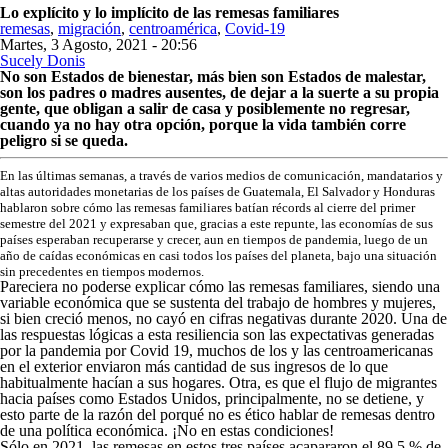
Lo explícito y lo implícito de las remesas familiares
remesas
,
migración
,
centroamérica
,
Covid-19
Martes, 3 Agosto, 2021 - 20:56
Sucely Donis
Share on Facebook
Tweet Widget
Linkedin Share Button
No son Estados de bienestar, más bien son Estados de malestar,
son los padres o madres ausentes, de dejar a la suerte a su propia
gente, que obligan a salir de casa y posiblemente no regresar,
cuando ya no hay otra opción, porque la vida también corre
peligro si se queda.
En las últimas semanas, a través de varios medios de comunicación, mandatarios y
altas autoridades monetarias de los países de Guatemala, El Salvador y Honduras
hablaron sobre cómo las remesas familiares batían récords al cierre del primer
semestre del 2021 y expresaban que, gracias a este repunte, las economías de sus
países esperaban recuperarse y crecer, aun en tiempos de pandemia, luego de un
año de caídas económicas en casi todos los países del planeta, bajo una situación
sin precedentes en tiempos modernos.
Pareciera no poderse explicar cómo las remesas familiares, siendo una
variable económica que se sustenta del trabajo de hombres y mujeres,
si bien creció menos, no cayó en cifras negativas durante 2020. Una de
las respuestas lógicas a esta resiliencia son las expectativas generadas
por la pandemia por Covid 19, muchos de los y las centroamericanas
en el exterior enviaron más cantidad de sus ingresos de lo que
habitualmente hacían a sus hogares. Otra, es que el flujo de migrantes
hacia países como Estados Unidos, principalmente, no se detiene, y
esto parte de la razón del porqué no es ético hablar de remesas dentro
de una política económica. ¡No en estas condiciones!
Sólo en 2021, las remesas en estos tres países acapararon el 89.5 % de