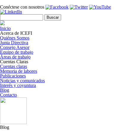
Pasar al contenido principal
Conéctese con nosotros
Formulario de búsqueda
Buscar
Inicio
Acerca de ICEFI
Quiénes Somos
Junta Directiva
Consejo Asesor
Equipo de trabajo
Áreas de trabajo
Cuentas Claras
Cuentas claras
Memoria de labores
Publicaciones
Noticias y comunicados
Interés y coyuntura
Blog
Contacto
Blog