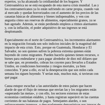
expertos, ya ha alcanzado la cotidianidad de los hogares. Y
Centroamérica no se está escapando de esta nueva crisis mundial. Las y
los centroamericanos ya lo están sufriendo en carne propia, cuando van
al mercado y quedan horrorizados con el aumento de los precios de las
canastas básicas de alimentos y bienes indispensables, y ven con
angustia cómo sus reservas de alimentos, especialmente granos, ya se
han agotado. Además, se están perdiendo empleos a ritmos alarmantes
y, con la inflación, el poder adquisitivo de sus ingresos se está
desplomando.
Especialmente en el norte de Centroamérica, los incrementos alarmantes
en la migración forzada son solo indicios iniciales de la magnitud del
impacto de esta crisis. Esto, porque en Guatemala, Honduras y El
Salvador, no son quienes sufren la pobreza extrema quienes están
huyendo de como migrantes. Pueden hacerlo quienes tienen recursos, o
bienes para endeudarse y para pagar alrededor de diez mil dólares que
se sabe que, en promedio, cobran los coyotes para llevarlos a Estados
Unidos, en condiciones horrendas y riesgos mortales, ya bien
conocidos. Y pese a ello, es tal la desesperación que son miles cada
semana los siguen huyendo. Y serían más, muchos más, si tuvieran con
qué pagar.
Causa estupor escuchar a las autoridades de estos países que hacen
alarde de que el flujo de remesas que envían las y los migrantes están
«superando las metas», y con ello, los sectores externos de estas
economías continúan estables, y hasta registran superávit en las cuentas
corrientes de sus balanzas de pagos. Semejantes alardes, o son
peligrosamente ingenuos, o descaradamente demagógicos por ignorar de