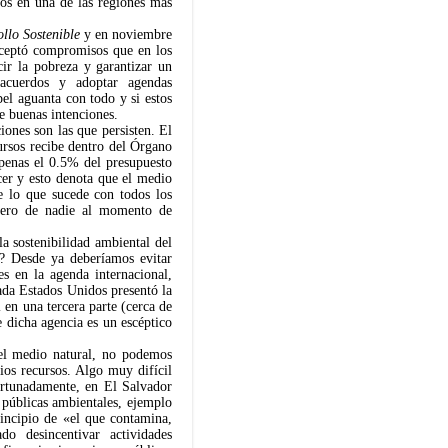
os en una de las regiones más
llo Sostenible
y en noviembre
aceptó compromisos que en los
cir la pobreza y garantizar un
acuerdos y adoptar agendas
pel aguanta con todo y si estos
e buenas intenciones.
iones son las que persisten. El
rsos recibe dentro del Órgano
penas el 0.5% del presupuesto
er y esto denota que el medio
e lo que sucede con todos los
 pero de nadie al momento de
la sostenibilidad ambiental del
e? Desde ya deberíamos evitar
es en la agenda internacional,
sada Estados Unidos presentó la
 en una tercera parte (cerca de
 dicha agencia es un escéptico
del medio natural, no podemos
ios recursos. Algo muy difícil
fortunadamente, en El Salvador
 públicas ambientales, ejemplo
rincipio de «el que contamina,
do desincentivar actividades