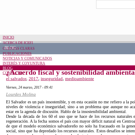
Pasar al contenido principal
Formulario de bú
Buscar
INICIO
ACERCA DE ICEFI
BLOG
CUENTAS CLARAS
PUBLICACIONES
NOTICIAS Y COMUNICADOS
INTERÉS Y COYUNTURA
BLOG
¿Acuerdo fiscal y sostenibilidad ambienta
CONTACTO
el salvador
,
2017
,
inseguridad
,
medioambiente
viernes, 24 marzo, 2017 - 09:41
Lourdes Molina
Share on Facebook
Tweet Widget
Linkedin Share Button
El Salvador es un país insostenible, y en esta ocasión no me refiero a la pol
niveles de violencia e inseguridad; sino a un problema que aunque no aca
estar en la agenda de discusión. Hablo de la insostenibilidad ambiental.
Desde la década de los 60 el uso que se hace de los recursos naturales
regeneración. A la fecha somos el país con mayor déficit natural en Centro
de que el modelo económico salvadoreño no solo ha fracasado en la genera
social, sino que ha depredado los recursos naturales. Estos desafíos se inten