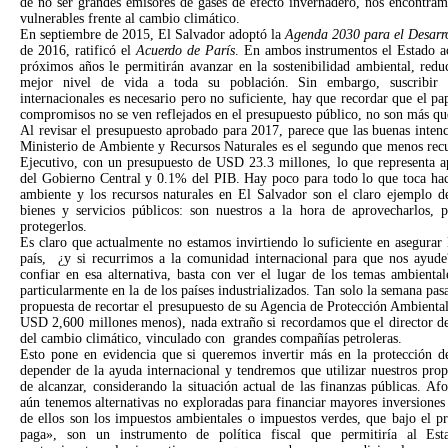
de no ser grandes emisores de gases de efecto invernadero, nos encontram
vulnerables frente al cambio climático.
En septiembre de 2015, El Salvador adoptó la
Agenda 2030 para el Desarro
de 2016, ratificó el
Acuerdo de París
. En ambos instrumentos el Estado 
próximos años le permitirán avanzar en la sostenibilidad ambiental, redu
mejor nivel de vida a toda su población. Sin embargo, suscribir 
internacionales es necesario pero no suficiente, hay que recordar que el pa
compromisos no se ven reflejados en el presupuesto público, no son más qu
Al revisar el presupuesto aprobado para 2017, parece que las buenas intenc
Ministerio de Ambiente y Recursos Naturales es el segundo que menos recu
Ejecutivo, con un presupuesto de USD 23.3 millones, lo que representa a
del Gobierno Central y 0.1% del PIB. Hay poco para todo lo que toca hac
ambiente y los recursos naturales en El Salvador son el claro ejemplo d
bienes y servicios públicos: son nuestros a la hora de aprovecharlos,
protegerlos.
Es claro que actualmente no estamos invirtiendo lo suficiente en asegurar 
país, ¿y si recurrimos a la comunidad internacional para que nos ayud
confiar en esa alternativa, basta con ver el lugar de los temas ambiental
particularmente en la de los países industrializados. Tan solo la semana pa
propuesta de recortar el presupuesto de su Agencia de Protección Ambiental
USD 2,600 millones menos), nada extraño si recordamos que el director de
del cambio climático, vinculado con grandes compañías petroleras.
Esto pone en evidencia que si queremos invertir más en la protección 
depender de la ayuda internacional y tendremos que utilizar nuestros prop
de alcanzar, considerando la situación actual de las finanzas públicas. A
aún tenemos alternativas no exploradas para financiar mayores inversiones
de ellos son los impuestos ambientales o impuestos verdes, que bajo el p
paga», son un instrumento de política fiscal que permitiría al Esta