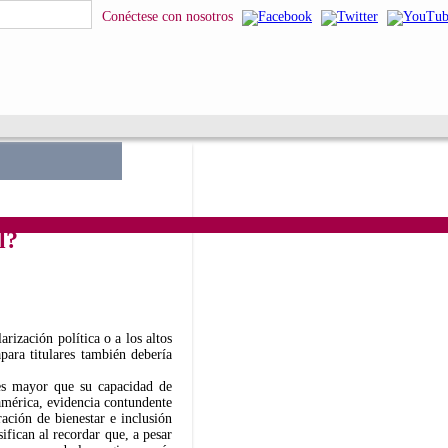
squeda
Conéctese con nosotros
l?
arización política o a los altos
para titulares también debería
 es mayor que su capacidad de
américa, evidencia contundente
ción de bienestar e inclusión
sifican al recordar que, a pesar