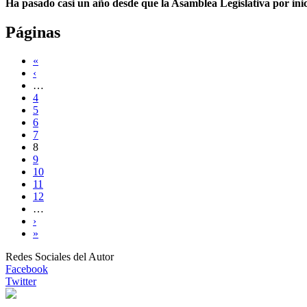
Ha pasado casi un año desde que la Asamblea Legislativa por inic
Páginas
«
‹
…
4
5
6
7
8
9
10
11
12
…
›
»
Redes Sociales del Autor
Facebook
Twitter